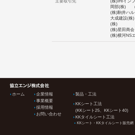
主要取引先
(株)IHI
岡部(株) 
(株)駒井ハ
大成建設(株
(株)
(株)星田商
(株)横河N
ホーム
企業情報
製品・工法
事業概要
KKシート工法
採用情報
(KKシート25、KKシート40)
お問い合わせ
KKタイルシート工法
KKシート・KKタイルシート販売網