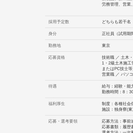
労務管理、営業
採用予定数
どちらも若干名
身分
正社員（試用期
勤務地
東京
応募資格
技術職 ／ 土木
1・2級土木施工
またはPC技士
営業職 ／ パソ
待遇
給与：経験・能
勤務時間：8：3
福利厚生
制度：各種社会
施設：独身寮(東
応募・選考要領
応募方法：事前
応募書類：履歴
選考方法：一次