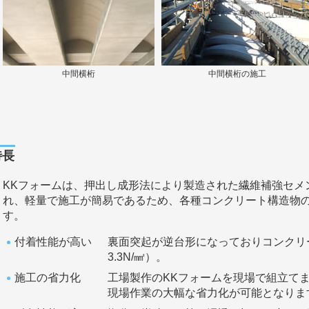
中間横桁
中間横桁の施工
特長
KKフォームは、押出し成形法により製造された繊維補強セメ
れ、軽量で施工が簡易であるため、各種コンクリート構造物
す。
付着性能が高い
裏面突起が逆台形になっておりコンクリ
3.3N/㎟）。
施工の省力化
工場製作のKKフォームを現場で組立て
現場作業の大幅な省力化が可能となりま