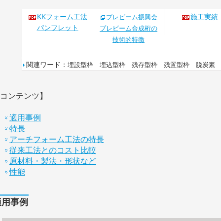
KKフォーム工法
施工実績
プレビーム振興会
パンフレット
プレビーム合成桁の
技術的特徴
関連ワード：
埋設型枠 埋込型枠 残存型枠 残置型枠 脱炭素
コンテンツ】
適用事例
特長
アーチフォーム工法の特長
従来工法とのコスト比較
原材料・製法・形状など
性能
適用事例