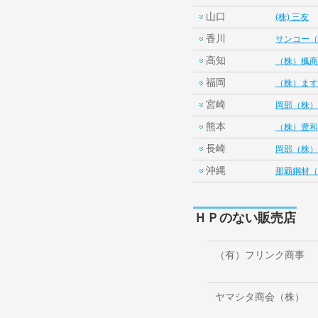
山口
(株) 三友
香川
サンコー（
高知
（株）楓商
福岡
（株）ます
宮崎
岡部（株）
熊本
（株）豊和
長崎
岡部（株）
沖縄
那覇鋼材（
ＨＰのない販売店
（有）フリンク商事
ヤマシタ商会（株）