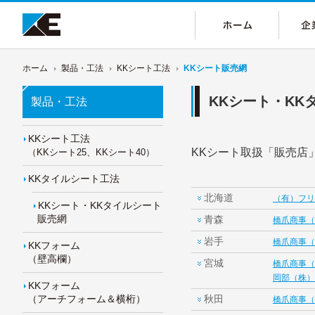
ホーム
製品・工法
KKシート工法
KKシート販売網
KKシート・KK
製品・工法
KKシート工法
KKシート取扱「販売店
（KKシート25、KKシート40）
KKタイルシート工法
北海道
（有）フリ
KKシート・KKタイルシート
販売網
青森
橋爪商事（
岩手
橋爪商事（
KKフォーム
（壁高欄）
宮城
橋爪商事（
岡部（株）
KKフォーム
（アーチフォーム＆横桁）
秋田
橋爪商事（