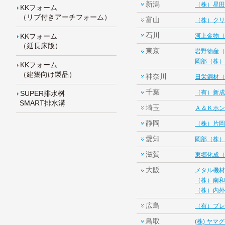
新潟
（株）星田
KKフォーム
（リブ付きアーチフォーム）
富山
（株）クリ
石川
KKフォーム
河上金物（
（延長床版）
東京
岩野物産（
岡部（株）
KKフォーム
（建築向け製品）
神奈川
日栄鋼材（
千葉
（有）新成
SUPER排水桝
SMART排水溝
埼玉
Ａ＆Ｋホン
静岡
（株）片岡
愛知
岡部（株）
滋賀
東郷化成（
大阪
メタル機材
（株）南和
（株）内外
広島
（有）プレ
鳥取
(株) ヤマ